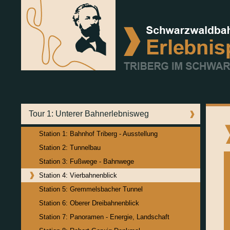
Tour 1: Unterer Bahnerlebnisweg
Station 1: Bahnhof Triberg - Ausstellung
Station 2: Tunnelbau
Station 3: Fußwege - Bahnwege
Station 4: Vierbahnenblick
Station 5: Gremmelsbacher Tunnel
Station 6: Oberer Dreibahnenblick
Station 7: Panoramen - Energie, Landschaft